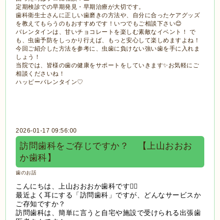
定期検診での早期発見・早期治療が大切です。
歯科衛生士さんに正しい歯磨きの方法や、自分に合ったケアグッズ
を教えてもらうのもおすすめです！いつでもご相談下さい😊
バレンタインは、甘いチョコレートを楽しむ素敵なイベント！ で
も、虫歯予防をしっかり行えば、もっと安心して楽しめますよね！
今回ご紹介した方法を参考に、虫歯に負けない強い歯を手に入れま
しょう！
当院では、皆様の歯の健康をサポートをしていきます✨お気軽にご
相談くださいね！
ハッピーバレンタイン♡
2026-01-17 09:56:00
訪問歯科をご存じですか？ 【上山おおお
か歯科】
歯のお話
こんにちは、上山おおおか歯科です👨‍⚕️
最近よく耳にする「訪問歯科」ですが、どんなサービスか
ご存知ですか？
訪問歯科は、簡単に言うと自宅や施設で受けられる出張歯