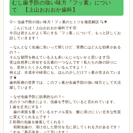
むし歯予防の強い味方『フッ素』につい
て 【上山おおおか歯科】
🦷✨ 虫歯予防の強い味方！フッ素のヒミツを徹底解説 🔍🌟
こんにちは！上山おおおか歯科です😊
今日は皆さんがよく耳にする「フッ素」について、もっと詳しくお
話していきます！
～なんとなく虫歯に良いって聞くけど、実際にはどんな効果がある
の？～
そんな疑問を抱えている人も多いんじゃないかと思います🤔
実は自然界に存在する元素の一つなんです！私たちの身の回りに
も、意外とたくさん存在しているんですよ！！
例えば、水道水や緑茶にも、ほんの少しだけフッ素が含まれていま
す🍵
歯科医療の世界では、このフッ素が虫歯予防の強い味方として大活
躍しています。
～なぜ虫歯予防に効果的なの？～
次の３つの働きにより、虫歯を予防していると言われています。
1.歯を丈夫にする！
歯の表面を覆っているエナメル質を、酸に溶けにくい丈夫な性質
に変えてくれるんです！
2.初期の虫歯を修復してくれる！
初期虫歯の、溶け出した部分を元に戻してくれる力があるです！
これを「再石灰化」って言います！