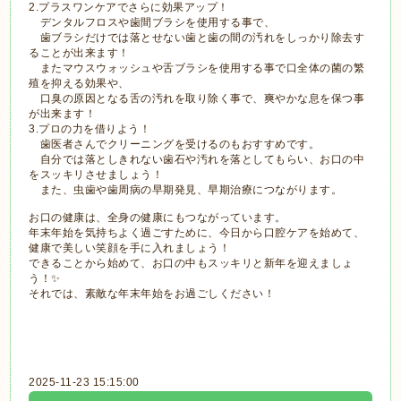
2.プラスワンケアでさらに効果アップ！
デンタルフロスや歯間ブラシを使用する事で、
歯ブラシだけでは落とせない歯と歯の間の汚れをしっかり除去す
ることが出来ます！
またマウスウォッシュや舌ブラシを使用する事で口全体の菌の繁
殖を抑える効果や、
口臭の原因となる舌の汚れを取り除く事で、爽やかな息を保つ事
が出来ます！
3.プロの力を借りよう！
歯医者さんでクリーニングを受けるのもおすすめです。
自分では落としきれない歯石や汚れを落としてもらい、お口の中
をスッキリさせましょう！
また、虫歯や歯周病の早期発見、早期治療につながります。
お口の健康は、全身の健康にもつながっています。
年末年始を気持ちよく過ごすために、今日から口腔ケアを始めて、
健康で美しい笑顔を手に入れましょう！
できることから始めて、お口の中もスッキリと新年を迎えましょ
う！✨
それでは、素敵な年末年始をお過ごしください！
2025-11-23 15:15:00