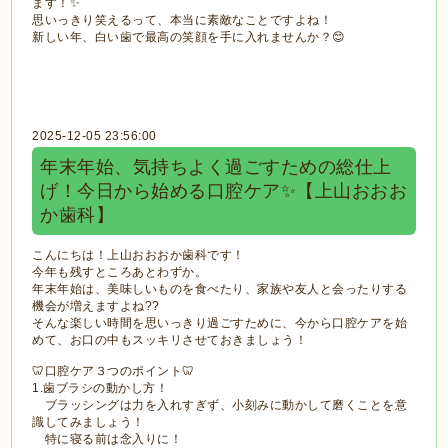
ます！✨
思いっきり笑えるって、本当に素敵なことですよね！
新しい年、白い歯で最高の笑顔を手に入れませんか？😊
2025-12-05 23:56:00
年末年始、気持ちよく過ごすための総仕上
げ！今日から始める口腔ケア✨【上山おおお
か歯科】
こんにちは！上山おおおか歯科です！
今年も残すところあとわずか。
年末年始は、美味しいものを食べたり、家族や友人と会ったりする
機会が増えますよね??
そんな楽しい時間を思いっきり過ごすために、今から口腔ケアを始
めて、お口の中もスッキリさせておきましょう！
🦷口腔ケア３つのポイント🦷
1.歯ブラシの動かし方！
ブラッシングは力を入れすぎず、小刻みに動かして磨くことを意
識してみましょう！
特に寝る前は念入りに！