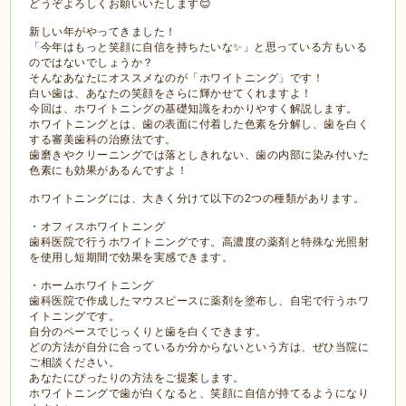
どうぞよろしくお願いいたします😊
新しい年がやってきました！
「今年はもっと笑顔に自信を持ちたいな✨」と思っている方もいる
のではないでしょうか？
そんなあなたにオススメなのが「ホワイトニング」です！
白い歯は、あなたの笑顔をさらに輝かせてくれますよ！
今回は、ホワイトニングの基礎知識をわかりやすく解説します。
ホワイトニングとは、歯の表面に付着した色素を分解し、歯を白く
する審美歯科の治療法です。
歯磨きやクリーニングでは落としきれない、歯の内部に染み付いた
色素にも効果があるんですよ！
ホワイトニングには、大きく分けて以下の2つの種類があります。
・オフィスホワイトニング
歯科医院で行うホワイトニングです。高濃度の薬剤と特殊な光照射
を使用し短期間で効果を実感できます。
・ホームホワイトニング
歯科医院で作成したマウスピースに薬剤を塗布し、自宅で行うホワ
イトニングです。
自分のペースでじっくりと歯を白くできます。
どの方法が自分に合っているか分からないという方は、ぜひ当院に
ご相談ください。
あなたにぴったりの方法をご提案します。
ホワイトニングで歯が白くなると、笑顔に自信が持てるようになり