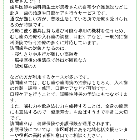
医者さんです！
歯科医師や歯科衛生士が患者さんの自宅や介護施設などに
赴き、歯の治療や口腔ケアを行うサービスです。
通院が難しい方が、普段生活している所で治療を受けられ
るのが特徴です。
治療に使う器具は持ち運び可能な専用の機材を使うため、
むし歯の治療や入れ歯の調整、口腔ケアなど、一般的に歯
科医院で行う治療の多くに対応しています。
訪問歯科の対象となるのは、
・寝たきりや歩行が難しい高齢者
・脳梗塞後の後遺症で外出が困難な方
・認知症の方
などの方が利用するケースが多いです。
訪問歯科では、むし歯や歯周病の治療はもちろん、入れ歯
の作製・調整・修理、口腔ケアなどが可能です。
口腔ケアを行うことで、誤嚥性肺炎の予防にもつながりま
す。
また、噛む力や飲み込む力を維持することは、全身の健康
にも直結するので「健康寿命」を延ばすうえで非常に大切
です。
訪問歯科は、健康保険や介護保険が適用されます。
介護保険については、市区町村にある地域包括支援センタ
ーや役所の高齢者福祉窓口でご相談ください。