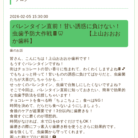
2026-02-05 15:30:00
バレンタイン直前！甘い誘惑に負けない！
虫歯予防大作戦🍫🦷 【上山おおお
か歯科】
歯のお話
皆さん、こんにちは！上山おおおか歯科です！
もうすぐバレンタインですね！
街はチョコレートの甘い香りに包まれて、わくわくしますよね🍫💕
でもちょっと待って！甘いものの誘惑に負けてばかりだと、虫歯菌
たちが大喜びしちゃうかも…！
せっかくのバレンタイン、虫歯で台無しにしたくないですよね？
そこで今回は、バレンタイン直前に知っておきたい、簡単で効果的
な虫歯予防法を伝授しちゃいます！
チョコレートを食べる時「ちょこちょこ」食べはNG！
時間を決めて、だらだら食べないようにしましょう。
食後のケアが超重要です！3分以内に歯磨きを！
食後すぐに磨くのが理想的。
時間がなければ、水で口をゆすぐだけでもOK！
歯磨きの際にフッ素入り歯磨き粉を使うとさらに効果的です。
歯を強くして、虫歯菌から守ってくれます。
困った時はプロに相談！🏥