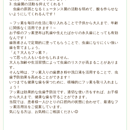
3. 虫歯菌の活動を抑えてくれる！
虫歯の原因となるミュータンス菌の活動を弱めて、酸を作らせな
いようにしてくれるんです！
～フッ素を毎日の生活に取り入れることで子供から大人まで、年齢
に関係なく活用できます！～
お子様のフッ素塗布は乳歯や生えたばかりの永久歯にとっても有効
なんです！
歯医者さんで定期的に塗ってもらうことで、虫歯になりにくい強い
歯を育てましょう。
「え？大人もフッ素？」
って思った人もいるかもしれません。
大人も加齢や生活習慣によって虫歯のリスクが高まることがありま
す。
そんな時は、フッ素入りの歯磨き粉や洗口液を活用することで、虫
歯予防効果を高めることができます！
いつまでも健康な歯を保つために、積極的にフッ素を取り入れまし
ょう！
フッ素は効果的な虫歯予防法です。適切な使い方をすれば、お子様
から大人まで、健康な歯を守ることができます。
当院では、患者様一人ひとりの口腔内の状態に合わせて、最適なフ
ッ素活用法をご提案しています。
気になる方は、お気軽にご相談ください😊