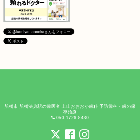
船橋市 船橋法典駅の歯医者 上山おおおか歯科 予防歯科・歯の保
存治療
050-1726-8430