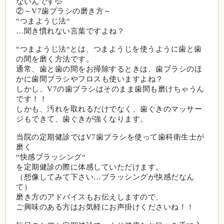
ないんです💦
②～V7歯ブラシの磨き方～
“つまようじ法“
…聞き慣れない言葉ですよね？
“つまようじ法“とは、つまようじを使うように歯と歯
の間を磨く方法です。
通常、歯と歯の間をお掃除するときは、歯ブラシのほ
かに歯間ブラシやフロスも使いますよね？
しかし、V7の歯ブラシはそのまま歯間も磨けちゃうん
です！！
しかも、汚れを取れるだけでなく、歯ぐきのマッサー
ジもできて、歯ぐきが強くなります。
当院の定期健診ではV7歯ブラシを使って歯科衛生士が
磨く
“快感ブラッシング“　
を定期健診の際に体感していただけます。
（想像してみて下さい…ブラッシングが快感だなん
て）
磨き方のアドバイスもお伝えしますので、
ご興味のある方はお気軽にお声掛けくださいね！！